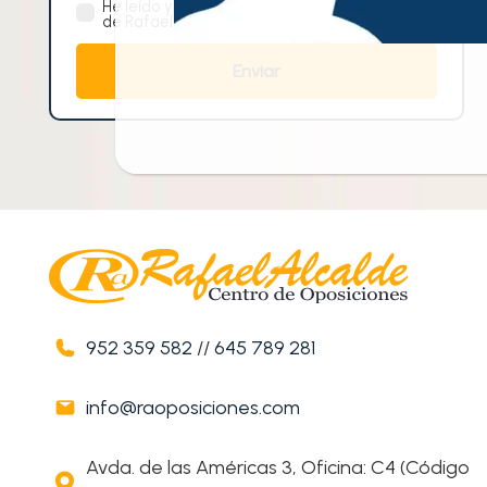
He leído y acepto la
política de privacidad
de Rafael Alcalde Centro de Oposiciones.
952 359 582
//
645 789 281
info@raoposiciones.com
Avda. de las Américas 3, Oficina: C4 (Código