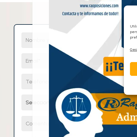
Util
pers
Nombre y Apellidos
pref
Gest
Email
Teléfono
Selecciona un cuerpo
Comentarios