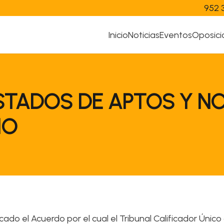
952 
Inicio
Noticias
Eventos
Oposici
LISTADOS DE APTOS Y N
IO
licado el Acuerdo por el cual el Tribunal Calificador Úni