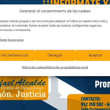
Gestionar el consentimiento de las cookies
Contacta con
izamos cookies propias y de terceros para analizar el tráfico en nuestro sitio web y
onalizar el contenido. Puede aceptar todas las cookies, configurarlas según sus
erencias o rechazarlas.
nosotros ¡Te
ionar los servicios
ayudamos!
Ver preferencias
Denegar
Aceptar
952 359 582
/
+34 645 789 281
Política de cookies
Política de privacidad
Aviso legal
info@raoposiciones.com
o
Avenida de las Américas N
3, Edificio América;
ª
bloque 1, 4
planta Oficina C4 CP 29006
(Código de Portero 1019)