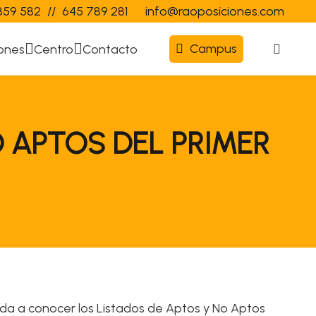
359 582
//
645 789 281
info@raoposiciones.com
Campus
ones
Centro
Contacto
O APTOS DEL PRIMER
co da a conocer los Listados de Aptos y No Aptos