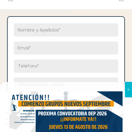
Nombre y Apellidos
Email
Teléfono
Selecciona un cuerpo
Comentarios
Gestionar el consentimiento
de las cookies
Utilizamos cookies propias y de terceros para analizar el tráfico en nuestro
He leído y acepto la
política de privacidad
de Rafael
sitio web y personalizar el contenido. Puede aceptar todas las cookies,
Alcalde Centro de Oposiciones.
configurarlas según sus preferencias o rechazarlas.