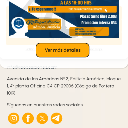
Gestionar los servicios
Aceptar
Contacta con nosotros
Denegar
¡Te ayudamos!
Ver preferencias
Política de cookies
Política de privacidad
Aviso legal
Ver más detalles
952 359 582
/
+34 645 789 281
info@raoposiciones.com
o
Avenida de las Américas N
3, Edificio América; bloque
ª
1, 4
planta Oficina C4 CP 29006 (Código de Portero
1019)
Síguenos en nuestras redes sociales