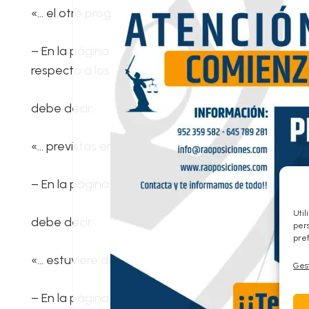
«… el otro progenitor, adoptante o guardador co
– En la página 103153, en la disposición adicional 
respecto a los funcionarios con habilitación de ca
debe decir:
«… previstas en el artículo 92 bis de la Ley 7/1985,
– En la página 103156, en la disposición transitor
Util
debe decir:
pers
pref
«… estuviere desempeñando…».
Gest
– En la página 103157, en la disposición transitori