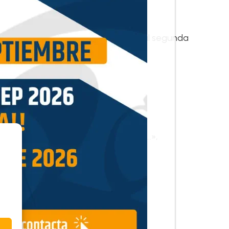
,…».
… previstas en la disposición adicional segunda
n de carácter nacional…».
dice: «… estuviere esté desempeñando…»,
 Estatuto se integrarán…»,