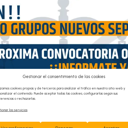
n fines de adopción o acogedor de carácter permanente
segunda, apartado 2, quinta y sexta líneas, donde dice: «
rácter estatal…»,
 de 7 de abril, respecto a los funcionarios con habilitació
ia segunda, primer párrafo, en la segunda línea, donde 
Gestionar el consentimiento de las cookies
izamos cookies propias y de terceros para analizar el tráfico en nuestro sitio web y
onalizar el contenido. Puede aceptar todas las cookies, configurarlas según sus
erencias o rechazarlas.
ionar los servicios
a tercera, apartado 2, en la segunda línea, donde dice: «…