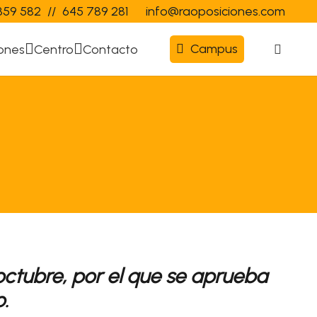
359 582
//
645 789 281
info@raoposiciones.com
Campus
ones
Centro
Contacto
 octubre, por el que se aprueba
.