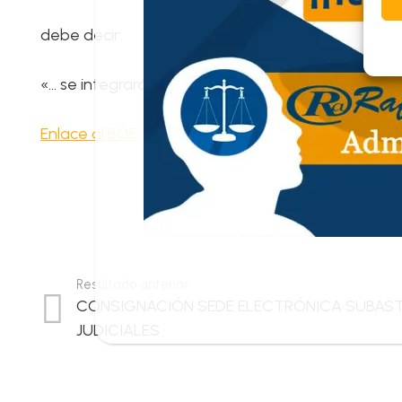
debe decir:
«… se integrarán…».
Enlace al BOE
Resultado anterior
CONSIGNACIÓN SEDE ELECTRÓNICA SUBAS
JUDICIALES