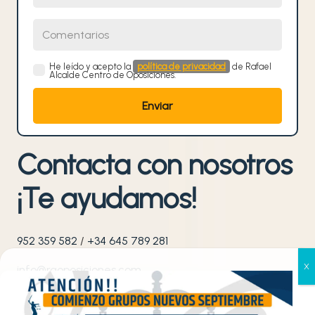
Comentarios
He leído y acepto la
política de privacidad
de Rafael
Alcalde Centro de Oposiciones.
Contacta con nosotros
¡Te ayudamos!
952 359 582
/
+34 645 789 281
info@raoposiciones.com
Gestionar el consentimiento
o
Avenida de las Américas N
3, Edificio América; bloque
de las cookies
ª