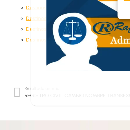
Destinos Navarra
Destinos Valencia
Destinos Canarias
Destinos Madrid
Resultado anterior
REGISTRO CIVIL. CAMBIO NOMBRE TRANSEX