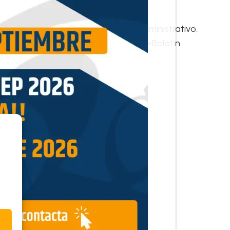
l plazo de un mes o contencioso-administrativo,
siguiente al de su publicación en el «Boletín