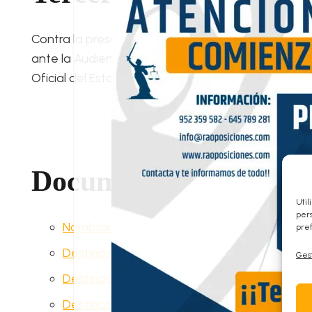
Contra la presente Orden podrá interponerse recu
ante la Audiencia Nacional, en el plazo de dos mese
Oficial del Estado».
Documentos asociados
Util
pers
Nombramiento Funcionarios
pref
Destinos Ministerio de Justicia
Gest
Destinos País Vasco
Destinos Andalucía