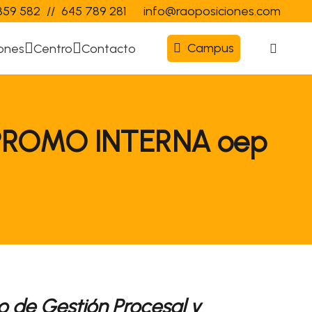
359 582
//
645 789 281
info@raoposiciones.com
Campus
ones
Centro
Contacto
PROMO INTERNA oep
o de Gestión Procesal y