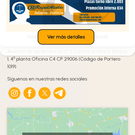
¡Te ayudamos!
Denegar
Ver preferencias
952 359 582
/
+34 645 789 281
Política de cookies
Política de privacidad
Aviso legal
Ver más detalles
info@raoposiciones.com
o
Avenida de las Américas N
3, Edificio América; bloque
ª
1, 4
planta Oficina C4 CP 29006 (Código de Portero
1019)
Síguenos en nuestras redes sociales