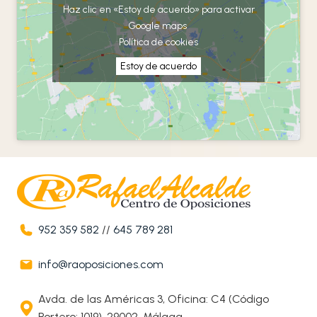
Haz clic en «Estoy de acuerdo» para activar
Google maps
Política de cookies
Estoy de acuerdo
952 359 582
//
645 789 281
info@raoposiciones.com
Avda. de las Américas 3, Oficina: C4 (Código
Portero: 1019), 29002, Málaga