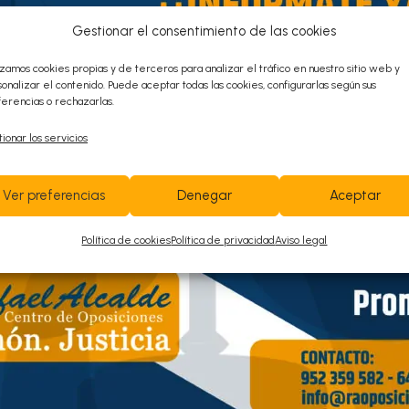
Gestionar el consentimiento de las cookies
Contacta con
izamos cookies propias y de terceros para analizar el tráfico en nuestro sitio web y
onalizar el contenido. Puede aceptar todas las cookies, configurarlas según sus
nosotros ¡Te
erencias o rechazarlas.
ionar los servicios
ayudamos!
Ver preferencias
Denegar
Aceptar
952 359 582
/
+34 645 789 281
Política de cookies
Política de privacidad
Aviso legal
info@raoposiciones.com
o
Avenida de las Américas N
3, Edificio América;
ª
bloque 1, 4
planta Oficina C4 CP 29006
(Código de Portero 1019)