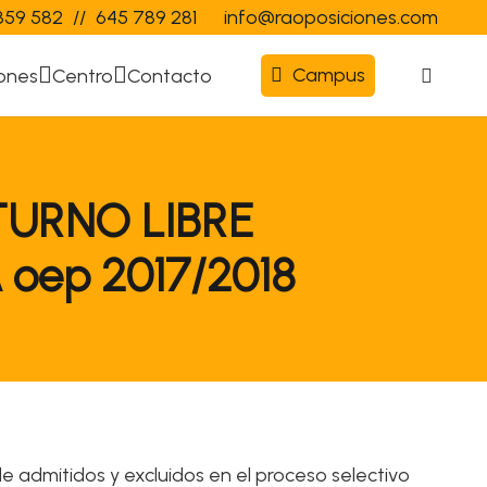
359 582
//
645 789 281
info@raoposiciones.com
Campus
ones
Centro
Contacto
TURNO LIBRE
oep 2017/2018
de admitidos y excluidos en el proceso selectivo