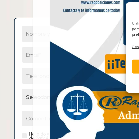
Util
Nombre y Apellidos
pers
pref
Gest
Email
Teléfono
Selecciona un cuerpo
Comentarios
He leído y acepto la
política de privacidad
de Rafael Alcalde Centro de Oposiciones.