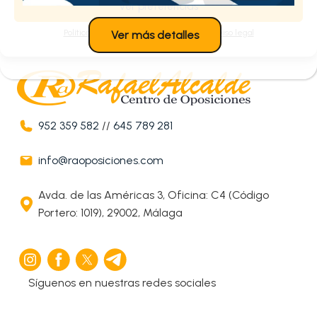
Ver preferencias
Política de cookies
Política de privacidad
Aviso legal
Ver más detalles
952 359 582
//
645 789 281
info@raoposiciones.com
Avda. de las Américas 3, Oficina: C4 (Código
Portero: 1019), 29002, Málaga
Síguenos en nuestras redes sociales