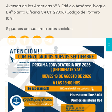
o
Avenida de las Américas N
3, Edificio América; bloque
ª
1, 4
planta Oficina C4 CP 29006 (Código de Portero
1019)
Síguenos en nuestras redes sociales
Gestionar el consentimiento
de las cookies
Utilizamos cookies propias y de terceros para analizar el tráfico en nuestro
sitio web y personalizar el contenido. Puede aceptar todas las cookies,
configurarlas según sus preferencias o rechazarlas.
Haz clic en «Estoy de acuerdo» para activar
Gestionar los servicios
Google maps
Política de cookies
Aceptar
Estoy de acuerdo
Denegar