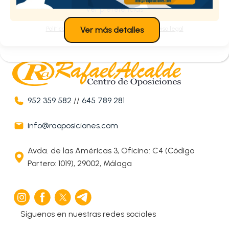
Ver preferencias
Política de cookies
Política de privacidad
Aviso legal
Ver más detalles
952 359 582
//
645 789 281
info@raoposiciones.com
Avda. de las Américas 3, Oficina: C4 (Código
Portero: 1019), 29002, Málaga
Síguenos en nuestras redes sociales