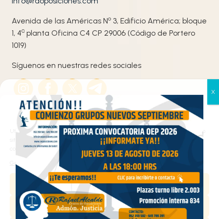
info@raoposiciones.com
o
Avenida de las Américas N
3, Edificio América; bloque
ª
1, 4
planta Oficina C4 CP 29006 (Código de Portero
1019)
Síguenos en nuestras redes sociales
Gestionar el consentimiento
de las cookies
Utilizamos cookies propias y de terceros para analizar el tráfico en nuestro
sitio web y personalizar el contenido. Puede aceptar todas las cookies,
configurarlas según sus preferencias o rechazarlas.
Haz clic en «Estoy de acuerdo» para activar
Gestionar los servicios
Google maps
Aceptar
Política de cookies
Estoy de acuerdo
Denegar