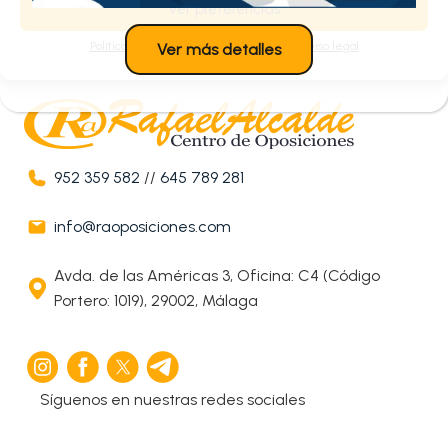
Ver preferencias
Política de cookies
Política de privacidad
Aviso legal
Ver más detalles
952 359 582
//
645 789 281
info@raoposiciones.com
Avda. de las Américas 3, Oficina: C4 (Código
Portero: 1019), 29002, Málaga
Síguenos en nuestras redes sociales