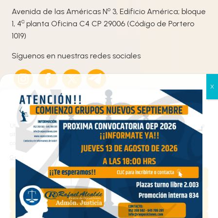
o
Avenida de las Américas N
3, Edificio América; bloque
ª
1, 4
planta Oficina C4 CP 29006 (Código de Portero
1019)
Síguenos en nuestras redes sociales
Gestionar el consentimiento
de las cookies
Utilizamos cookies propias y de terceros para analizar el tráfico en nuestro
sitio web y personalizar el contenido. Puede aceptar todas las cookies,
configurarlas según sus preferencias o rechazarlas.
Haz clic en «Estoy de acuerdo» para activar
Gestionar los servicios
Google maps
Política de cookies
Aceptar
Estoy de acuerdo
Denegar