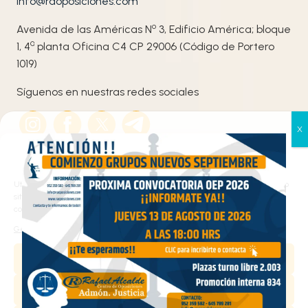
info@raoposiciones.com
o
Avenida de las Américas N
3, Edificio América; bloque
ª
1, 4
planta Oficina C4 CP 29006 (Código de Portero
1019)
Síguenos en nuestras redes sociales
Gestionar el consentimiento
de las cookies
Utilizamos cookies propias y de terceros para analizar el tráfico en nuestro
sitio web y personalizar el contenido. Puede aceptar todas las cookies,
configurarlas según sus preferencias o rechazarlas.
Haz clic en «Estoy de acuerdo» para activar
Gestionar los servicios
Google maps
Aceptar
Política de cookies
Estoy de acuerdo
Denegar