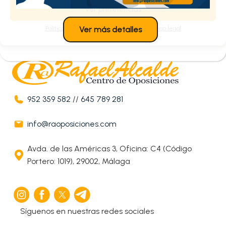
Ver preferencias
Política de cookies
Política de privacidad
Aviso legal
Ver más detalles
952 359 582
//
645 789 281
info@raoposiciones.com
Avda. de las Américas 3, Oficina: C4 (Código
Portero: 1019), 29002, Málaga
Síguenos en nuestras redes sociales