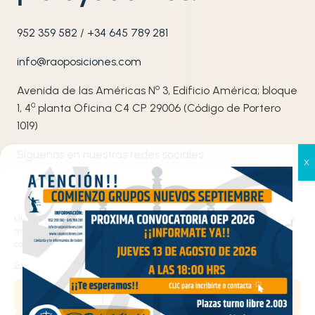
952 359 582
/
+34 645 789 281
info@raoposiciones.com
o
Avenida de las Américas N
3, Edificio América; bloque
ª
1, 4
planta Oficina C4 CP 29006 (Código de Portero
1019)
Síguenos en nuestras redes sociales
Gestionar el consentimiento
de las cookies
Utilizamos cookies propias y de terceros para analizar el tráfico en nuestro
sitio web y personalizar el contenido. Puede aceptar todas las cookies,
configurarlas según sus preferencias o rechazarlas.
Gestionar los servicios
Aceptar
Haz clic en «Estoy de acuerdo» para activar
Google maps