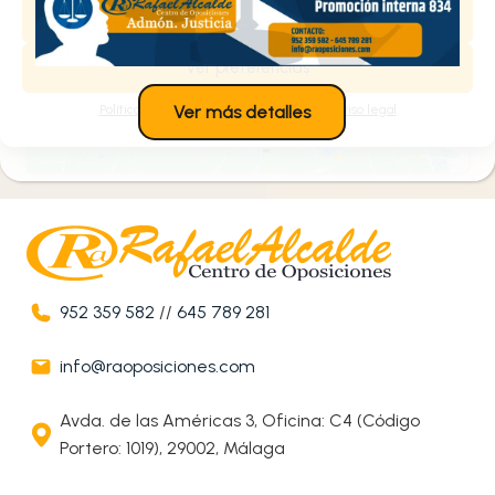
Denegar
Política de cookies
Estoy de acuerdo
Ver preferencias
Política de cookies
Política de privacidad
Aviso legal
Ver más detalles
952 359 582
//
645 789 281
info@raoposiciones.com
Avda. de las Américas 3, Oficina: C4 (Código
Portero: 1019), 29002, Málaga