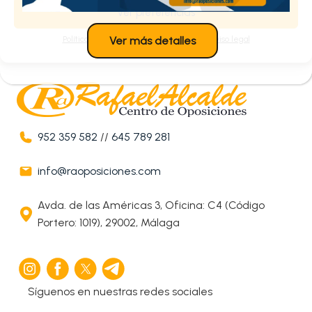
Ver preferencias
Política de cookies
Política de privacidad
Aviso legal
Ver más detalles
952 359 582
//
645 789 281
info@raoposiciones.com
Avda. de las Américas 3, Oficina: C4 (Código
Portero: 1019), 29002, Málaga
Síguenos en nuestras redes sociales