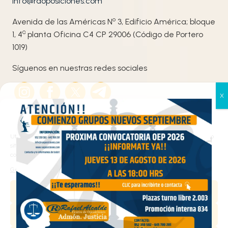
info@raoposiciones.com
o
Avenida de las Américas N
3, Edificio América; bloque
ª
1, 4
planta Oficina C4 CP 29006 (Código de Portero
1019)
Síguenos en nuestras redes sociales
Gestionar el consentimiento
de las cookies
Utilizamos cookies propias y de terceros para analizar el tráfico en nuestro
sitio web y personalizar el contenido. Puede aceptar todas las cookies,
configurarlas según sus preferencias o rechazarlas.
Haz clic en «Estoy de acuerdo» para activar
Gestionar los servicios
Google maps
Aceptar
Política de cookies
Estoy de acuerdo
Denegar