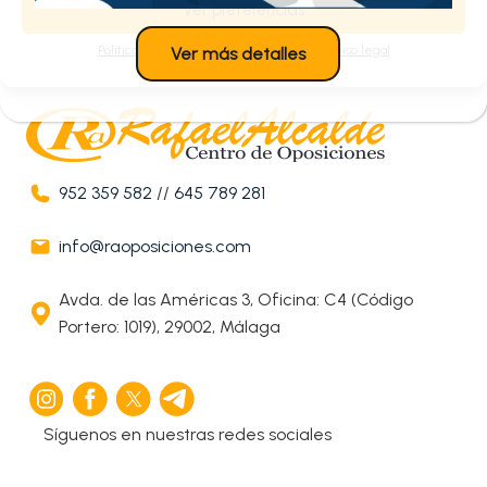
Ver preferencias
Política de cookies
Política de privacidad
Aviso legal
Ver más detalles
952 359 582
//
645 789 281
info@raoposiciones.com
Avda. de las Américas 3, Oficina: C4 (Código
Portero: 1019), 29002, Málaga
Síguenos en nuestras redes sociales