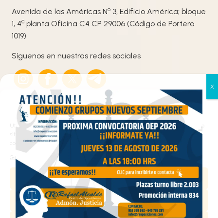
o
Avenida de las Américas N
3, Edificio América; bloque
ª
1, 4
planta Oficina C4 CP 29006 (Código de Portero
1019)
Síguenos en nuestras redes sociales
Gestionar el consentimiento
de las cookies
Utilizamos cookies propias y de terceros para analizar el tráfico en nuestro
sitio web y personalizar el contenido. Puede aceptar todas las cookies,
configurarlas según sus preferencias o rechazarlas.
Haz clic en «Estoy de acuerdo» para activar
Gestionar los servicios
Google maps
Política de cookies
Aceptar
Estoy de acuerdo
Denegar