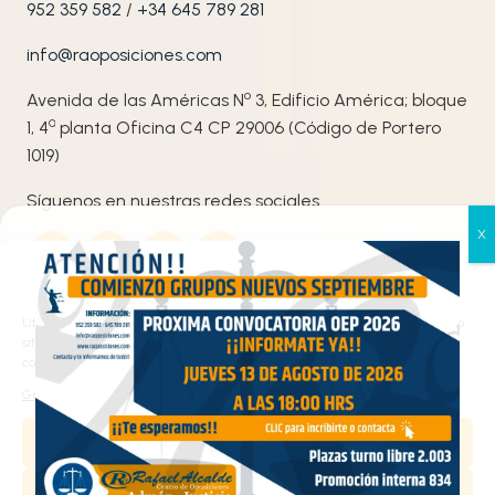
952 359 582
/
+34 645 789 281
info@raoposiciones.com
o
Avenida de las Américas N
3, Edificio América; bloque
ª
1, 4
planta Oficina C4 CP 29006 (Código de Portero
1019)
Síguenos en nuestras redes sociales
Gestionar el consentimiento
de las cookies
Utilizamos cookies propias y de terceros para analizar el tráfico en nuestro
sitio web y personalizar el contenido. Puede aceptar todas las cookies,
configurarlas según sus preferencias o rechazarlas.
Gestionar los servicios
Haz clic en «Estoy de acuerdo» para activar
Aceptar
Google maps
Política de cookies
Denegar