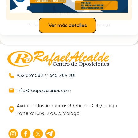
Estoy de acuerdo
Ver preferencias
Política de cookies
Política de privacidad
Aviso legal
Ver más detalles
952 359 582
//
645 789 281
info@raoposiciones.com
Avda. de las Américas 3, Oficina: C4 (Código
Portero: 1019), 29002, Málaga