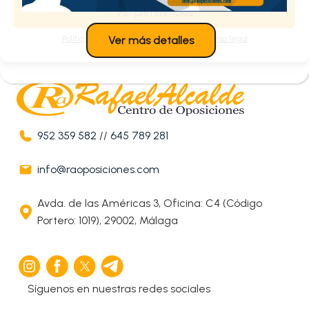
Ver preferencias
Política de cookies
Política de privacidad
Aviso legal
Ver más detalles
952 359 582
//
645 789 281
info@raoposiciones.com
Avda. de las Américas 3, Oficina: C4 (Código
Portero: 1019), 29002, Málaga
Síguenos en nuestras redes sociales