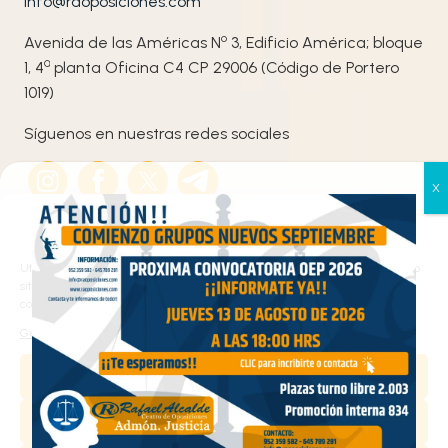
info@raoposiciones.com
o
Avenida de las Américas N
3, Edificio América; bloque
ª
1, 4
planta Oficina C4 CP 29006 (Código de Portero
1019)
Síguenos en nuestras redes sociales
Gestionar el consentimiento
de las cookies
Utilizamos cookies propias y de terceros para analizar el tráfico en nuestro
sitio web y personalizar el contenido. Puede aceptar todas las cookies,
configurarlas según sus preferencias o rechazarlas.
Haz clic en «Estoy de acuerdo» para activar
Gestionar los servicios
Google maps
Aceptar
Política de cookies
Estoy de acuerdo
Denegar