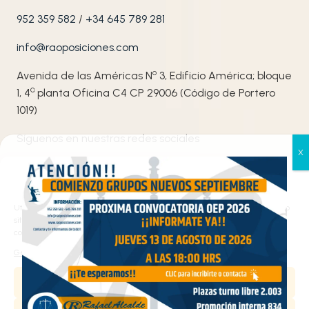
952 359 582
/
+34 645 789 281
info@raoposiciones.com
o
Avenida de las Américas N
3, Edificio América; bloque
ª
1, 4
planta Oficina C4 CP 29006 (Código de Portero
1019)
Síguenos en nuestras redes sociales
Gestionar el consentimiento
de las cookies
Utilizamos cookies propias y de terceros para analizar el tráfico en nuestro
sitio web y personalizar el contenido. Puede aceptar todas las cookies,
configurarlas según sus preferencias o rechazarlas.
Gestionar los servicios
Haz clic en «Estoy de acuerdo» para activar
Aceptar
Google maps
Política de cookies