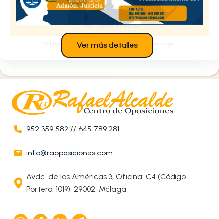
Denegar
Estoy de acuerdo
Ver preferencias
Política de cookies
Política de privacidad
Aviso legal
Ver más detalles
952 359 582
//
645 789 281
info@raoposiciones.com
Avda. de las Américas 3, Oficina: C4 (Código
Portero: 1019), 29002, Málaga