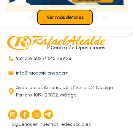
Ver preferencias
Política de cookies
Política de privacidad
Aviso legal
Ver más detalles
952 359 582
//
645 789 281
info@raoposiciones.com
Avda. de las Américas 3, Oficina: C4 (Código
Portero: 1019), 29002, Málaga
Síguenos en nuestras redes sociales