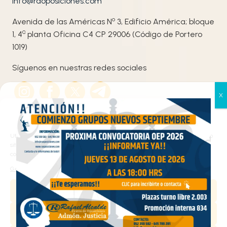
info@raoposiciones.com
o
Avenida de las Américas N
3, Edificio América; bloque
ª
1, 4
planta Oficina C4 CP 29006 (Código de Portero
1019)
Síguenos en nuestras redes sociales
Gestionar el consentimiento
de las cookies
Utilizamos cookies propias y de terceros para analizar el tráfico en nuestro
sitio web y personalizar el contenido. Puede aceptar todas las cookies,
configurarlas según sus preferencias o rechazarlas.
Haz clic en «Estoy de acuerdo» para activar
Gestionar los servicios
Google maps
Aceptar
Política de cookies
Estoy de acuerdo
Denegar