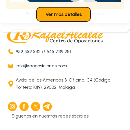
Ver preferencias
Política de cookies
Política de privacidad
Aviso legal
Ver más detalles
952 359 582
//
645 789 281
info@raoposiciones.com
Avda. de las Américas 3, Oficina: C4 (Código
Portero: 1019), 29002, Málaga
Síguenos en nuestras redes sociales