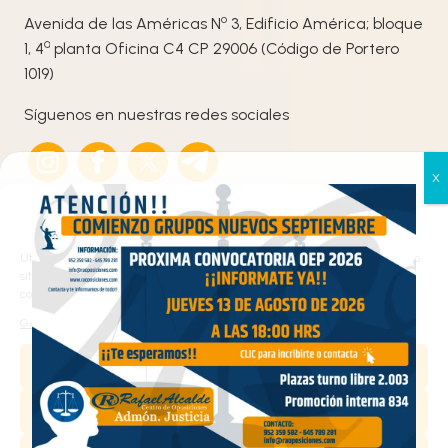
o
Avenida de las Américas N
3, Edificio América; bloque
ª
1, 4
planta Oficina C4 CP 29006 (Código de Portero
1019)
Síguenos en nuestras redes sociales
Gestionar el consentimiento
de las cookies
Utilizamos cookies propias y de terceros para analizar el tráfico en nuestro
sitio web y personalizar el contenido. Puede aceptar todas las cookies,
configurarlas según sus preferencias o rechazarlas.
Haz clic en «Estoy de acuerdo» para activar
Gestionar los servicios
Google maps
Política de cookies
Aceptar
Estoy de acuerdo
Denegar