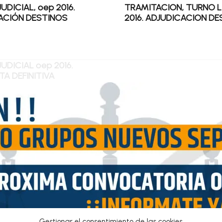
UDICIAL, oep 2016.
TRAMITACION, TURNO L
ACIÓN DESTINOS
2016. ADJUDICACION D
JUDICIAL oep 2016.
A DEFINITIVA
DOS
1
2
3
Gestionar el consentimiento de las cookies