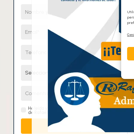
Nombre y Apellidos
Util
pers
pref
Email
Gest
Teléfono
Selecciona un cuerpo
Comentarios
He leído y acepto la
política de privacidad
de Rafael Alcalde Centro de Oposiciones.