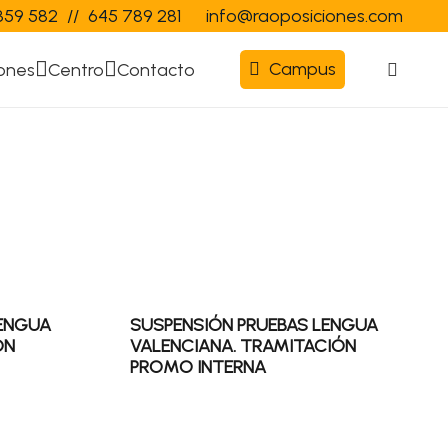
359 582
//
645 789 281
info@raoposiciones.com
Campus
ones
Centro
Contacto
LENGUA
SUSPENSIÓN PRUEBAS LENGUA
ÓN
VALENCIANA. TRAMITACIÓN
PROMO INTERNA