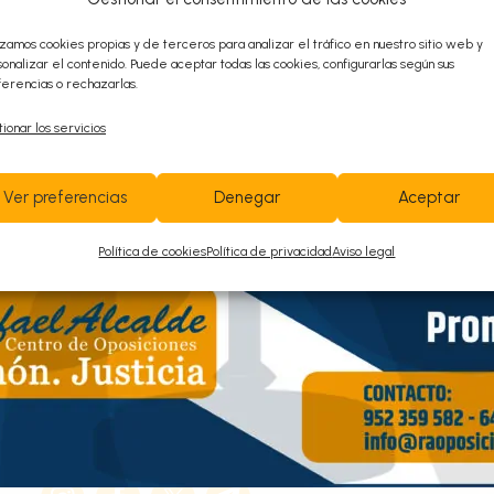
Contacta con
izamos cookies propias y de terceros para analizar el tráfico en nuestro sitio web y
nosotros ¡Te
onalizar el contenido. Puede aceptar todas las cookies, configurarlas según sus
erencias o rechazarlas.
ayudamos!
ionar los servicios
Ver preferencias
Denegar
Aceptar
952 359 582
/
+34 645 789 281
Política de cookies
Política de privacidad
Aviso legal
info@raoposiciones.com
o
Avenida de las Américas N
3, Edificio América;
ª
bloque 1, 4
planta Oficina C4 CP 29006
(Código de Portero 1019)
Síguenos en nuestras redes sociales