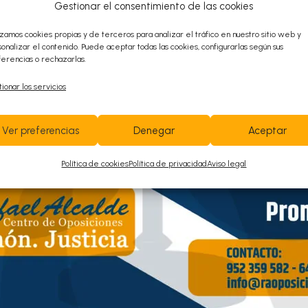
Gestionar el consentimiento de las cookies
Contacta con
izamos cookies propias y de terceros para analizar el tráfico en nuestro sitio web y
nosotros ¡Te
onalizar el contenido. Puede aceptar todas las cookies, configurarlas según sus
erencias o rechazarlas.
ayudamos!
ionar los servicios
Ver preferencias
Denegar
Aceptar
952 359 582
/
+34 645 789 281
Política de cookies
Política de privacidad
Aviso legal
info@raoposiciones.com
o
Avenida de las Américas N
3, Edificio América;
ª
bloque 1, 4
planta Oficina C4 CP 29006
(Código de Portero 1019)
Síguenos en nuestras redes sociales