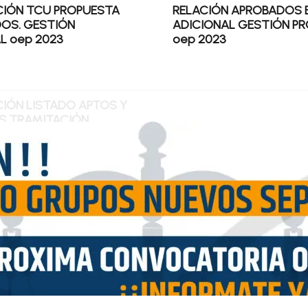
CIÓN TCU PROPUESTA
RELACIÓN APROBADOS
OS. GESTIÓN
ADICIONAL GESTIÓN P
L oep 2023
oep 2023
CIÓN LISTADO APTOS Y
S TRAMITACIÓN
, OEP 2024
1
2
3
4
…
9