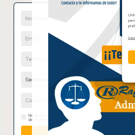
Nombre y Apellidos
Util
pers
pref
Email
Gest
Teléfono
Selecciona un cuerpo
Comentarios
He leído y acepto la
política de privacidad
de Rafael Alcalde Centro de Oposiciones.