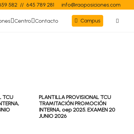
359 582
//
645 789 281
info@raoposiciones.com
Campus
ones
Centro
Contacto
L TCU
PLANTILLA PROVISIONAL TCU
NTERNA,
TRAMITACIÓN PROMOCIÓN
UNIO
INTERNA, oep 2025. EXAMEN 20
JUNIO 2026