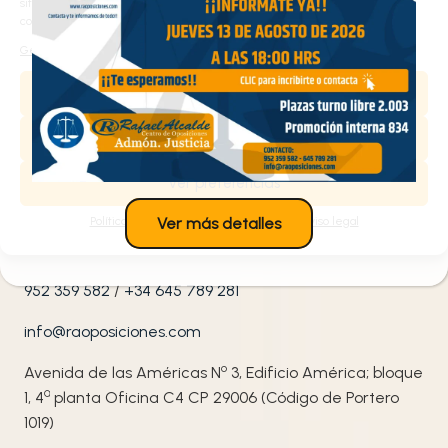
sitio web y personalizar el contenido. Puede aceptar todas las cookies,
configurarlas según sus preferencias o rechazarlas.
He leído y acepto la
política de privacidad
de Rafael
Gestionar los servicios
Alcalde Centro de Oposiciones.
Aceptar
Denegar
Contacta con nosotros
Ver preferencias
¡Te ayudamos!
Política de cookies
Política de privacidad
Aviso legal
Ver más detalles
952 359 582
/
+34 645 789 281
info@raoposiciones.com
o
Avenida de las Américas N
3, Edificio América; bloque
ª
1, 4
planta Oficina C4 CP 29006 (Código de Portero
1019)