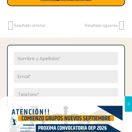
Resultado anterior
Resultado siguiente
Nombre y Apellidos
Email
Teléfono
Selecciona un cuerpo
Gestionar el consentimiento
de las cookies
Comentarios
Utilizamos cookies propias y de terceros para analizar el tráfico en nuestro