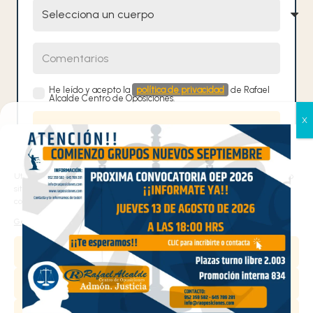
Selecciona un cuerpo
Comentarios
He leído y acepto la
política de privacidad
de Rafael
Alcalde Centro de Oposiciones.
Gestionar el consentimiento
de las cookies
Contacta con nosotros
Utilizamos cookies propias y de terceros para analizar el tráfico en nuestro
sitio web y personalizar el contenido. Puede aceptar todas las cookies,
configurarlas según sus preferencias o rechazarlas.
¡Te ayudamos!
Gestionar los servicios
Aceptar
952 359 582
/
+34 645 789 281
Denegar
info@raoposiciones.com