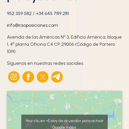
952 359 582
/
+34 645 789 281
info@raoposiciones.com
o
Avenida de las Américas N
3, Edificio América; bloque
ª
1, 4
planta Oficina C4 CP 29006 (Código de Portero
1019)
Síguenos en nuestras redes sociales
Haz clic en «Estoy de acuerdo» para activar
Google maps