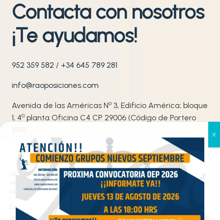
Contacta con nosotros
¡Te ayudamos!
952 359 582
/
+34 645 789 281
info@raoposiciones.com
o
Avenida de las Américas N
3, Edificio América; bloque
ª
1, 4
planta Oficina C4 CP 29006 (Código de Portero
1019)
Síguenos en nuestras redes sociales
Gestionar el consentimiento
de las cookies
Utilizamos cookies propias y de terceros para analizar el tráfico en nuestro
sitio web y personalizar el contenido. Puede aceptar todas las cookies,
configurarlas según sus preferencias o rechazarlas.
Gestionar los servicios