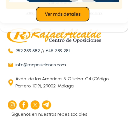
Ver preferencias
Política de cookies
Política de privacidad
Aviso legal
Ver más detalles
952 359 582
//
645 789 281
info@raoposiciones.com
Avda. de las Américas 3, Oficina: C4 (Código
Portero: 1019), 29002, Málaga
Síguenos en nuestras redes sociales