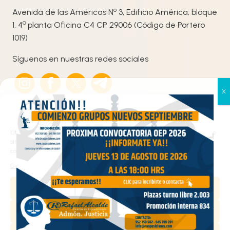
o
Avenida de las Américas N
3, Edificio América; bloque
ª
1, 4
planta Oficina C4 CP 29006 (Código de Portero
1019)
Síguenos en nuestras redes sociales
Gestionar el consentimiento
de las cookies
Utilizamos cookies propias y de terceros para analizar el tráfico en nuestro
sitio web y personalizar el contenido. Puede aceptar todas las cookies,
configurarlas según sus preferencias o rechazarlas.
Haz clic en «Estoy de acuerdo» para activar
Gestionar los servicios
Google maps
Política de cookies
Aceptar
Estoy de acuerdo
Denegar