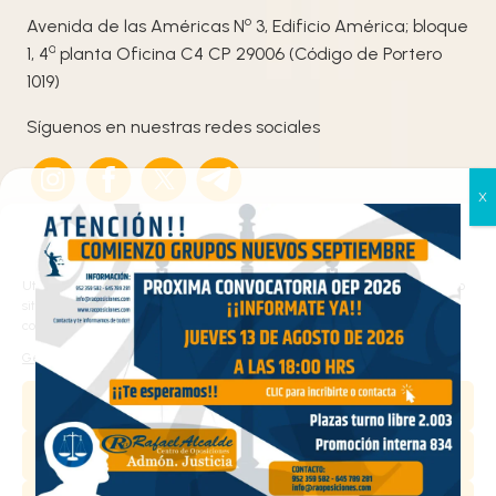
o
Avenida de las Américas N
3, Edificio América; bloque
ª
1, 4
planta Oficina C4 CP 29006 (Código de Portero
1019)
Síguenos en nuestras redes sociales
Gestionar el consentimiento
de las cookies
Utilizamos cookies propias y de terceros para analizar el tráfico en nuestro
sitio web y personalizar el contenido. Puede aceptar todas las cookies,
configurarlas según sus preferencias o rechazarlas.
Haz clic en «Estoy de acuerdo» para activar
Gestionar los servicios
Google maps
Política de cookies
Aceptar
Estoy de acuerdo
Denegar