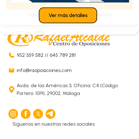
Ver preferencias
Política de cookies
Política de privacidad
Aviso legal
Ver más detalles
952 359 582
//
645 789 281
info@raoposiciones.com
Avda. de las Américas 3, Oficina: C4 (Código
Portero: 1019), 29002, Málaga
Síguenos en nuestras redes sociales