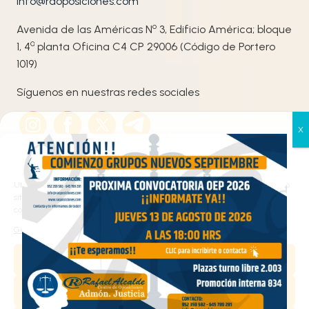
info@raoposiciones.com
o
Avenida de las Américas N
3, Edificio América; bloque
ª
1, 4
planta Oficina C4 CP 29006 (Código de Portero
1019)
Síguenos en nuestras redes sociales
Gestionar el consentimiento
de las cookies
Utilizamos cookies propias y de terceros para analizar el tráfico en nuestro
sitio web y personalizar el contenido. Puede aceptar todas las cookies,
configurarlas según sus preferencias o rechazarlas.
Haz clic en «Estoy de acuerdo» para activar
Gestionar los servicios
Google maps
Aceptar
Política de cookies
Estoy de acuerdo
Denegar