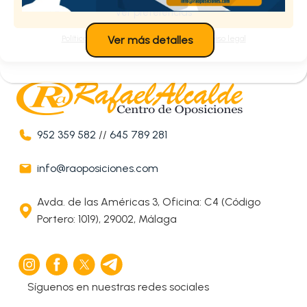
Ver preferencias
Política de cookies
Política de privacidad
Aviso legal
Ver más detalles
952 359 582
//
645 789 281
info@raoposiciones.com
Avda. de las Américas 3, Oficina: C4 (Código
Portero: 1019), 29002, Málaga
Síguenos en nuestras redes sociales