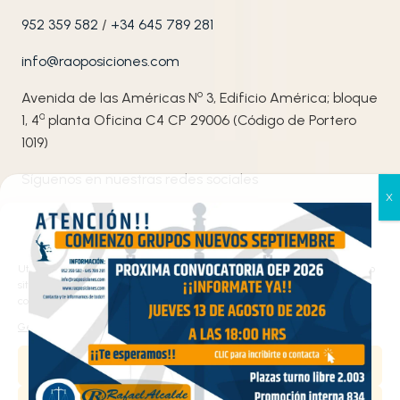
952 359 582
/
+34 645 789 281
info@raoposiciones.com
o
Avenida de las Américas N
3, Edificio América; bloque
ª
1, 4
planta Oficina C4 CP 29006 (Código de Portero
1019)
Síguenos en nuestras redes sociales
Gestionar el consentimiento
de las cookies
Utilizamos cookies propias y de terceros para analizar el tráfico en nuestro
sitio web y personalizar el contenido. Puede aceptar todas las cookies,
configurarlas según sus preferencias o rechazarlas.
Gestionar los servicios
Haz clic en «Estoy de acuerdo» para activar
Aceptar
Google maps
Política de cookies