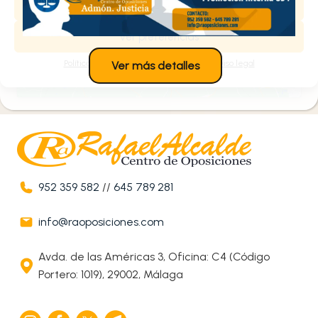
Denegar
Estoy de acuerdo
Ver preferencias
Política de cookies
Política de privacidad
Aviso legal
Ver más detalles
952 359 582
//
645 789 281
info@raoposiciones.com
Avda. de las Américas 3, Oficina: C4 (Código
Portero: 1019), 29002, Málaga