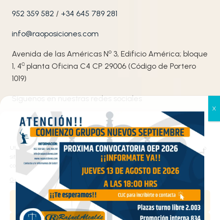
952 359 582
/
+34 645 789 281
info@raoposiciones.com
o
Avenida de las Américas N
3, Edificio América; bloque
ª
1, 4
planta Oficina C4 CP 29006 (Código de Portero
1019)
Síguenos en nuestras redes sociales
Gestionar el consentimiento
de las cookies
Utilizamos cookies propias y de terceros para analizar el tráfico en nuestro
sitio web y personalizar el contenido. Puede aceptar todas las cookies,
configurarlas según sus preferencias o rechazarlas.
Gestionar los servicios
Haz clic en «Estoy de acuerdo» para activar
Aceptar
Google maps
Política de cookies