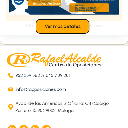
Denegar
Estoy de acuerdo
Ver preferencias
Política de cookies
Política de privacidad
Aviso legal
Ver más detalles
952 359 582
//
645 789 281
info@raoposiciones.com
Avda. de las Américas 3, Oficina: C4 (Código
Portero: 1019), 29002, Málaga