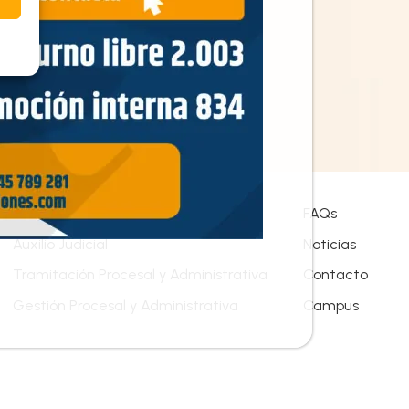
Oposiciones
FAQs
Auxilio Judicial
Noticias
Tramitación Procesal y Administrativa
Contacto
Gestión Procesal y Administrativa
Campus