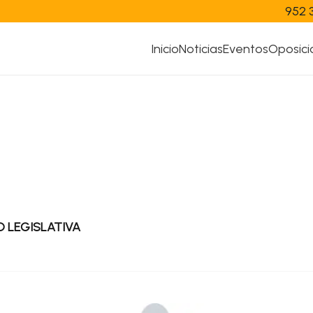
952 
Inicio
Noticias
Eventos
Oposici
D LEGISLATIVA