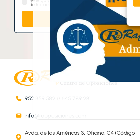
He leído y acepto la
política de privacidad
de Rafael Alcalde Centro de Oposiciones.
952 359 582
//
645 789 281
info@raoposiciones.com
Avda. de las Américas 3, Oficina: C4 (Código