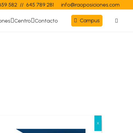
359 582
//
645 789 281
info@raoposiciones.com
Campus
ones
Centro
Contacto